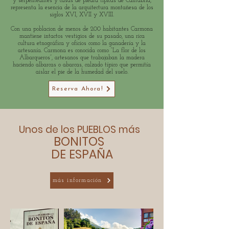
y serpenteantes y casas de piedra típicas de Cantabria,
representa la esencia de la arquitectura montañesa de los
siglos XVI, XVII y XVIII.
Con una poblacion de menos de 200 habitantes Carmona
mantiene intactos vestigios de su pasado, una rica
cultura etnográfica y oficios como la ganadería y la
artesanía. Carmona es conocida como “La flor de los
Albarqueros”, artesanos que trabajaban la madera
haciendo albarcas o abarcas, calzado típico que permitía
aislar el pie de la humedad del suelo.
Reserva Ahora!
Unos de los PUEBLOS más
BONITOS
DE ESPAÑA
más información