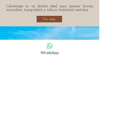
Cabuérniga es un destino ideal para quienes buscan
naturaleza, tranquilidad y cultura tradicional cántabra.
Ver más
WhatsApp
A Tiro de Piedra
Santander
Comillas
Santillana del Mar