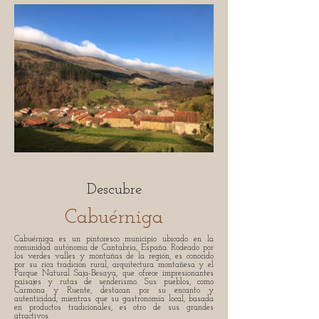
Descubre
Cabuérniga
Cabuérniga es un pintoresco municipio ubicado en la
comunidad autónoma de Cantabria, España. Rodeado por
los verdes valles y montañas de la región, es conocido
por su rica tradición rural, arquitectura montañesa y el
Parque Natural Saja-Besaya, que ofrece impresionantes
paisajes y rutas de senderismo. Sus pueblos, como
Carmona y Ruente, destacan por su encanto y
autenticidad, mientras que su gastronomía local, basada
en productos tradicionales, es otro de sus grandes
atractivos.