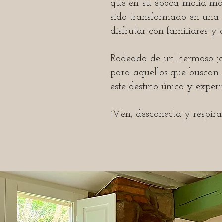
que en su época molía ma
sido transformado en una 
disfrutar con familiares y
Rodeado de un hermoso jar
para aquellos que buscan r
este destino único y exper
¡Ven, desconecta y respira