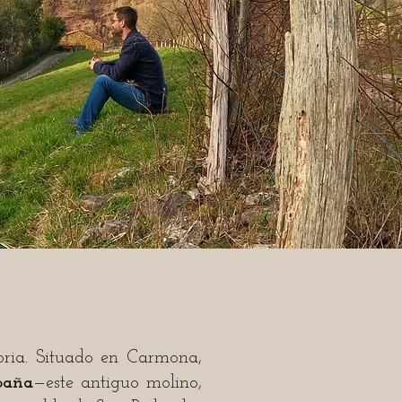
leza.
toria. Situado en Carmona,
paña
—este antiguo molino,