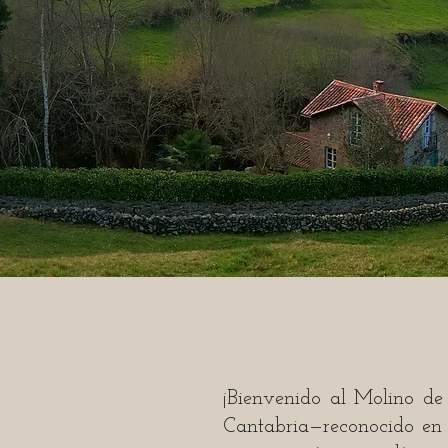
Tu r
¡Bienvenido al Molino de 
Cantabria—reconocido e