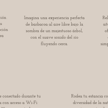
ción
Imagina una experiencia perfecta
Re
su
de barbacoa al aire libre bajo la
si
pción
sombra de un majestuoso árbol,
o
ra
con el suave sonido del río
fluyendo cerca.
sim
 conectado durante tu
Rodea tu estancia co
ia con acceso a Wi-Fi
diversidad de la nat