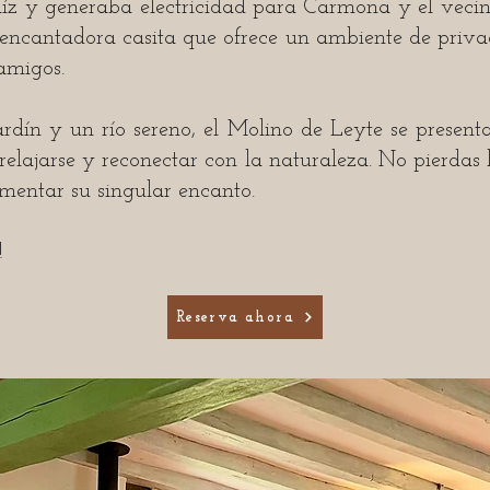
íz y generaba electricidad para Carmona y el vecin
encantadora casita que ofrece un ambiente de privac
 amigos.
dín y un río sereno, el Molino de Leyte se present
elajarse y reconectar con la naturaleza. No pierdas
imentar su singular encanto.
!
Reserva ahora